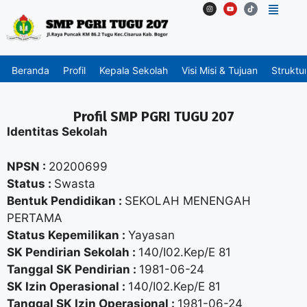
Beranda
Profil
Kepala Sekolah
Visi Misi & Tujuan
Struktu
Profil SMP PGRI TUGU 207
Identitas Sekolah
NPSN :
20200699
Status :
Swasta
Bentuk Pendidikan :
SEKOLAH MENENGAH
PERTAMA
Status Kepemilikan :
Yayasan
SK Pendirian Sekolah :
140/I02.Kep/E 81
Tanggal SK Pendirian :
1981-06-24
SK Izin Operasional :
140/I02.Kep/E 81
Tanggal SK Izin Operasional :
1981-06-24